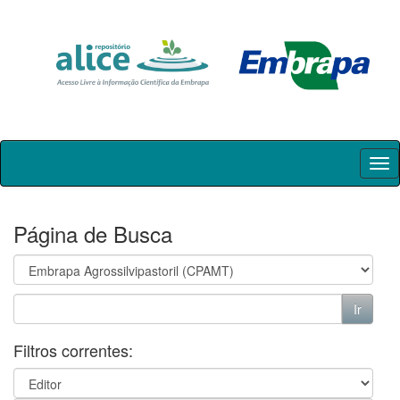
Skip
navigation
Página de Busca
Filtros correntes: