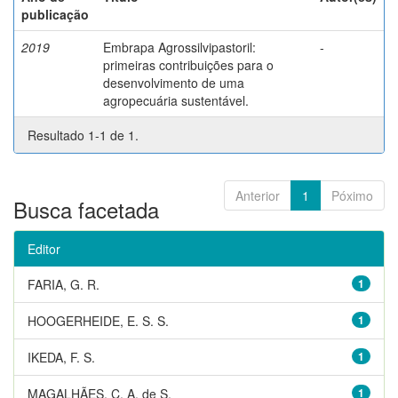
publicação
2019
Embrapa Agrossilvipastoril:
-
primeiras contribuições para o
desenvolvimento de uma
agropecuária sustentável.
Resultado 1-1 de 1.
Anterior
1
Póximo
Busca facetada
Editor
FARIA, G. R.
1
HOOGERHEIDE, E. S. S.
1
IKEDA, F. S.
1
MAGALHÃES, C. A. de S.
1