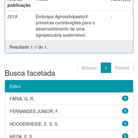
publicação
2019
Embrapa Agrossilvipastoril:
-
primeiras contribuições para o
desenvolvimento de uma
agropecuária sustentável.
Resultado 1-1 de 1.
Anterior
1
Póximo
Busca facetada
Editor
FARIA, G. R.
1
FERNANDES JUNIOR, F.
1
HOOGERHEIDE, E. S. S.
1
IKEDA, F. S.
1