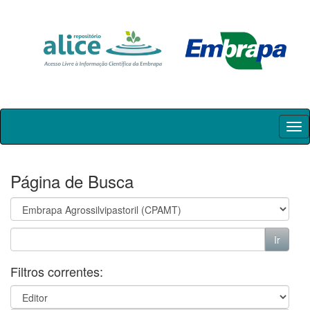
Skip
navigation
Página de Busca
Filtros correntes: