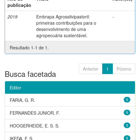
publicação
2019
Embrapa Agrossilvipastoril:
-
primeiras contribuições para o
desenvolvimento de uma
agropecuária sustentável.
Resultado 1-1 de 1.
Anterior
1
Póximo
Busca facetada
Editor
FARIA, G. R.
1
FERNANDES JUNIOR, F.
1
HOOGERHEIDE, E. S. S.
1
IKEDA, F. S.
1