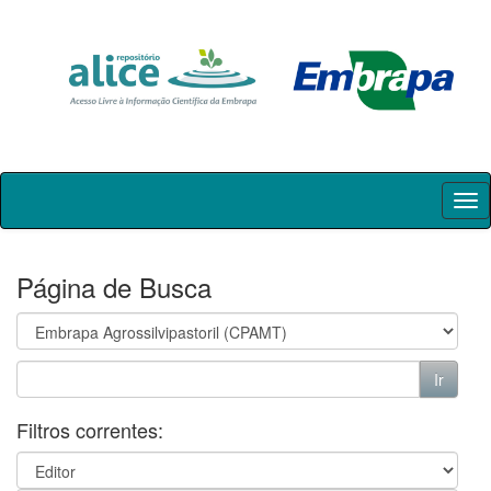
Skip
navigation
Página de Busca
Filtros correntes: