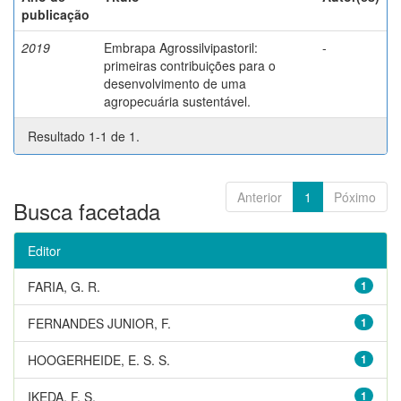
publicação
2019
Embrapa Agrossilvipastoril:
-
primeiras contribuições para o
desenvolvimento de uma
agropecuária sustentável.
Resultado 1-1 de 1.
Anterior
1
Póximo
Busca facetada
Editor
FARIA, G. R.
1
FERNANDES JUNIOR, F.
1
HOOGERHEIDE, E. S. S.
1
IKEDA, F. S.
1