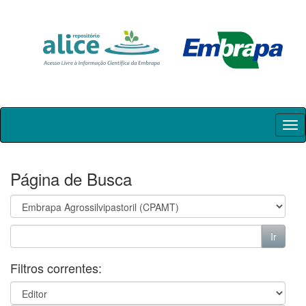
Skip
navigation
Página de Busca
Filtros correntes: