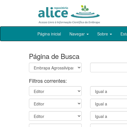
Skip
Página inicial
Navegar
Sobre
Est
navigation
Página de Busca
Filtros correntes: