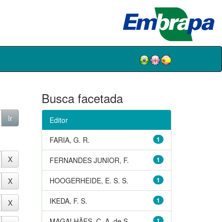
Busca facetada
Editor
FARIA, G. R.
1
FERNANDES JUNIOR, F.
1
HOOGERHEIDE, E. S. S.
1
IKEDA, F. S.
1
MAGALHÃES, C. A. de S.
1