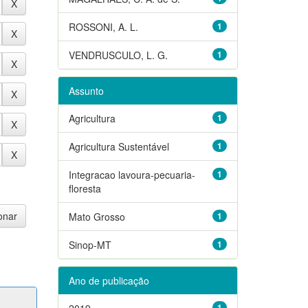
ROSSONI, A. L.
1
VENDRUSCULO, L. G.
1
Assunto
Agricultura
1
Agricultura Sustentável
1
Integracao lavoura-pecuaria-
1
floresta
Mato Grosso
1
Sinop-MT
1
Ano de publicação
2019
1