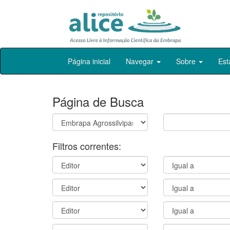
Skip
Página inicial
Navegar
Sobre
Est
navigation
Página de Busca
Filtros correntes: