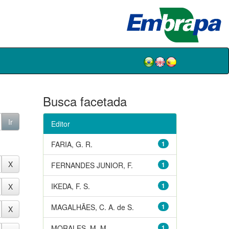
Busca facetada
Editor
FARIA, G. R.
1
FERNANDES JUNIOR, F.
1
IKEDA, F. S.
1
MAGALHÃES, C. A. de S.
1
MORALES, M. M.
1