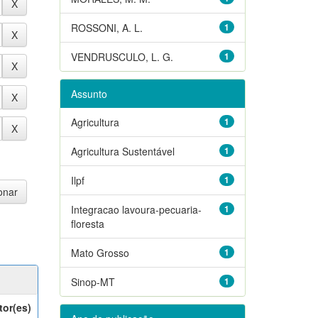
ROSSONI, A. L.
1
VENDRUSCULO, L. G.
1
Assunto
Agricultura
1
Agricultura Sustentável
1
Ilpf
1
Integracao lavoura-pecuaria-
1
floresta
Mato Grosso
1
Sinop-MT
1
tor(es)