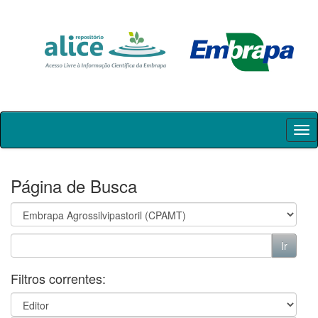
Skip
navigation
Página de Busca
Filtros correntes: