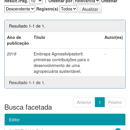
Result./Pág.
|
Ordenar por
Ordenar
Registro(s)
Resultado 1-1 de 1.
Ano de
Título
Autor(es)
publicação
2019
Embrapa Agrossilvipastoril:
-
primeiras contribuições para o
desenvolvimento de uma
agropecuária sustentável.
Resultado 1-1 de 1.
Anterior
1
Póximo
Busca facetada
Editor