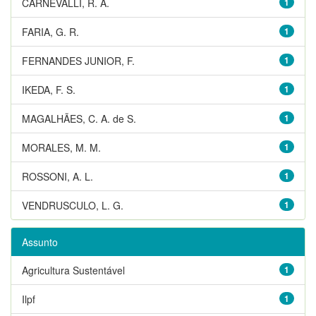
CARNEVALLI, R. A.
1
FARIA, G. R.
1
FERNANDES JUNIOR, F.
1
IKEDA, F. S.
1
MAGALHÃES, C. A. de S.
1
MORALES, M. M.
1
ROSSONI, A. L.
1
VENDRUSCULO, L. G.
1
Assunto
Agricultura Sustentável
1
Ilpf
1