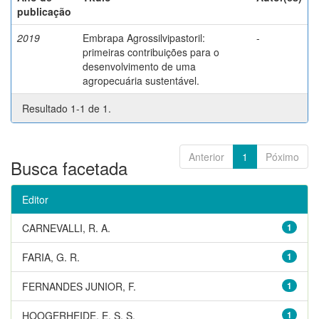
publicação
2019
Embrapa Agrossilvipastoril:
-
primeiras contribuições para o
desenvolvimento de uma
agropecuária sustentável.
Resultado 1-1 de 1.
Anterior
1
Póximo
Busca facetada
Editor
CARNEVALLI, R. A.
1
FARIA, G. R.
1
FERNANDES JUNIOR, F.
1
HOOGERHEIDE, E. S. S.
1