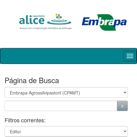
Skip
navigation
Página de Busca
Filtros correntes: