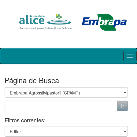
Skip
navigation
Página de Busca
Filtros correntes: