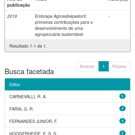
publicação
2019
Embrapa Agrossilvipastoril:
-
primeiras contribuições para o
desenvolvimento de uma
agropecuária sustentável.
Resultado 1-1 de 1.
Anterior
1
Póximo
Busca facetada
Editor
CARNEVALLI, R. A.
1
FARIA, G. R.
1
FERNANDES JUNIOR, F.
1
HOOGERHEIDE, E. S. S.
1