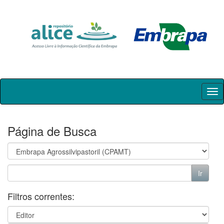
Skip
navigation
Página de Busca
Filtros correntes: