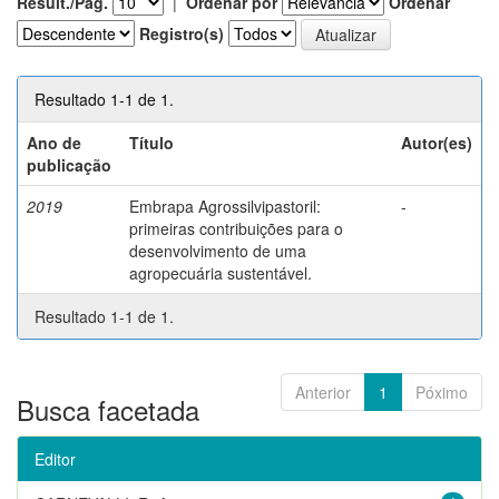
Result./Pág.
|
Ordenar por
Ordenar
Registro(s)
Resultado 1-1 de 1.
Ano de
Título
Autor(es)
publicação
2019
Embrapa Agrossilvipastoril:
-
primeiras contribuições para o
desenvolvimento de uma
agropecuária sustentável.
Resultado 1-1 de 1.
Anterior
1
Póximo
Busca facetada
Editor