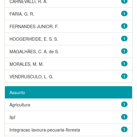
CARNEVALLI, R. A.
1
FARIA, G. R.
1
FERNANDES JUNIOR, F.
1
HOOGERHEIDE, E. S. S.
1
MAGALHÃES, C. A. de S.
1
MORALES, M. M.
1
VENDRUSCULO, L. G.
1
Assunto
Agricultura
1
Ilpf
1
Integracao lavoura-pecuaria-floresta
1