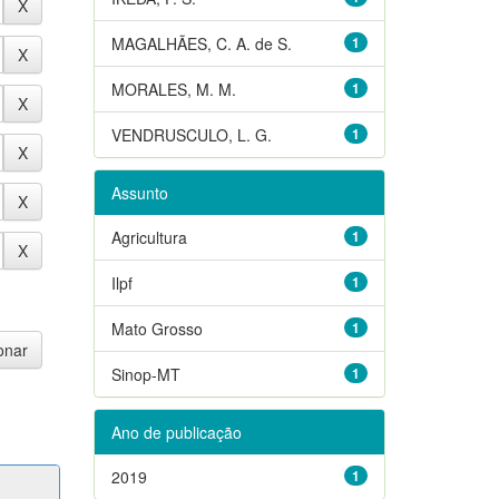
MAGALHÃES, C. A. de S.
1
MORALES, M. M.
1
VENDRUSCULO, L. G.
1
Assunto
Agricultura
1
Ilpf
1
Mato Grosso
1
Sinop-MT
1
Ano de publicação
2019
1