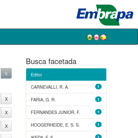
Busca facetada
Editor
CARNEVALLI, R. A.
1
FARIA, G. R.
1
FERNANDES JUNIOR, F.
1
HOOGERHEIDE, E. S. S.
1
IKEDA, F. S.
1