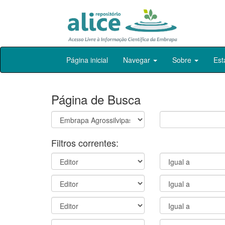
Skip
Página inicial
Navegar
Sobre
Est
navigation
Página de Busca
Filtros correntes: