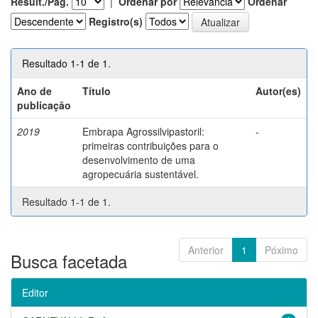
Result./Pág.
|
Ordenar por
Ordenar
Registro(s)
Resultado 1-1 de 1.
Ano de
Título
Autor(es)
publicação
2019
Embrapa Agrossilvipastoril:
-
primeiras contribuições para o
desenvolvimento de uma
agropecuária sustentável.
Resultado 1-1 de 1.
Anterior
1
Póximo
Busca facetada
Editor