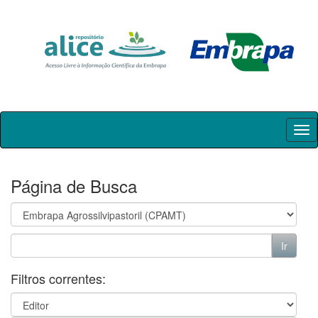
Skip
navigation
Página de Busca
Filtros correntes: