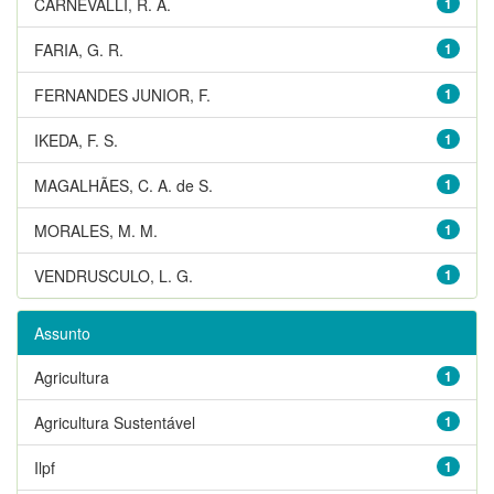
CARNEVALLI, R. A.
1
FARIA, G. R.
1
FERNANDES JUNIOR, F.
1
IKEDA, F. S.
1
MAGALHÃES, C. A. de S.
1
MORALES, M. M.
1
VENDRUSCULO, L. G.
1
Assunto
Agricultura
1
Agricultura Sustentável
1
Ilpf
1