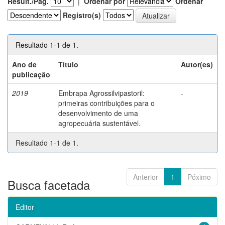
Result./Pág.
|
Ordenar por
Ordenar
Registro(s)
Resultado 1-1 de 1.
Ano de
Título
Autor(es)
publicação
2019
Embrapa Agrossilvipastoril:
-
primeiras contribuições para o
desenvolvimento de uma
agropecuária sustentável.
Resultado 1-1 de 1.
Anterior
1
Póximo
Busca facetada
Editor