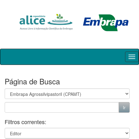
Skip
navigation
Página de Busca
Filtros correntes: