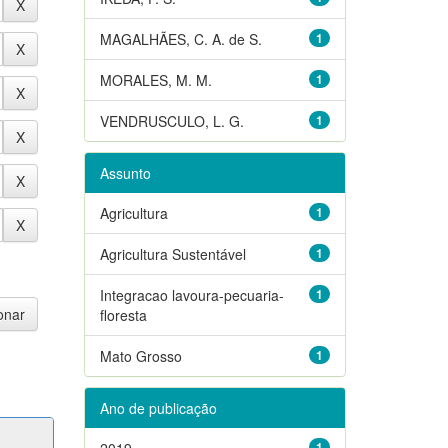
MAGALHÃES, C. A. de S.
1
MORALES, M. M.
1
VENDRUSCULO, L. G.
1
Assunto
Agricultura
1
Agricultura Sustentável
1
Integracao lavoura-pecuaria-
1
floresta
Mato Grosso
1
Ano de publicação
2019
1