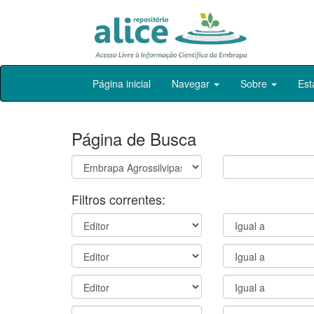
Skip
Página inicial
Navegar
Sobre
Est
navigation
Página de Busca
Filtros correntes: