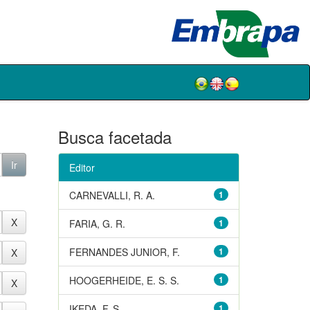
Busca facetada
Editor
CARNEVALLI, R. A.
1
FARIA, G. R.
1
FERNANDES JUNIOR, F.
1
HOOGERHEIDE, E. S. S.
1
IKEDA, F. S.
1