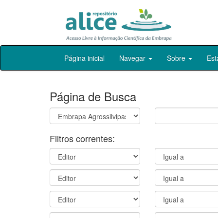
Skip
Página inicial
Navegar
Sobre
Est
navigation
Página de Busca
Filtros correntes: