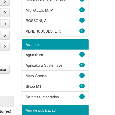
MORALES, M. M.
1
ROSSONI, A. L.
1
VENDRUSCULO, L. G.
1
Assunto
Agricultura
1
Agricultura Sustentável
1
Mato Grosso
1
Sinop-MT
1
Sistemas integrados
1
Ano de publicação
tor(es)