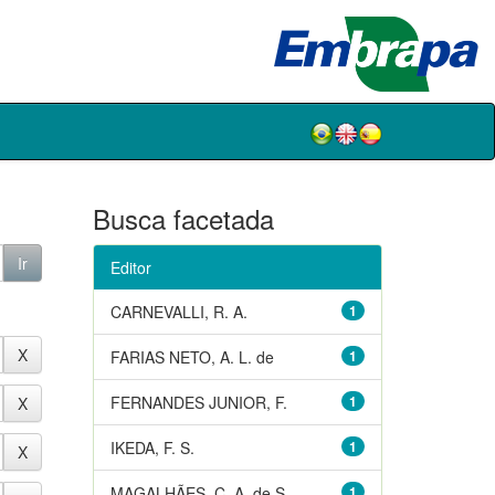
Busca facetada
Editor
CARNEVALLI, R. A.
1
FARIAS NETO, A. L. de
1
FERNANDES JUNIOR, F.
1
IKEDA, F. S.
1
MAGALHÃES, C. A. de S.
1