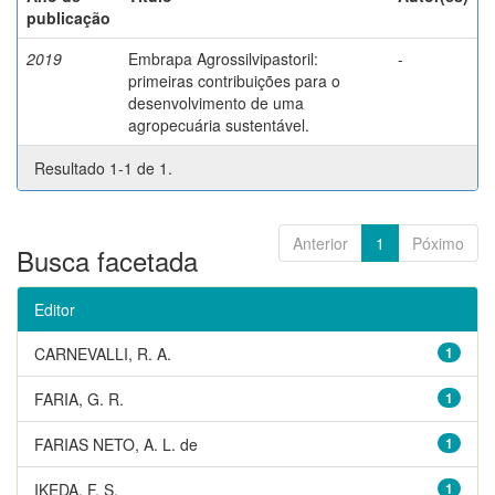
publicação
2019
Embrapa Agrossilvipastoril:
-
primeiras contribuições para o
desenvolvimento de uma
agropecuária sustentável.
Resultado 1-1 de 1.
Anterior
1
Póximo
Busca facetada
Editor
CARNEVALLI, R. A.
1
FARIA, G. R.
1
FARIAS NETO, A. L. de
1
IKEDA, F. S.
1