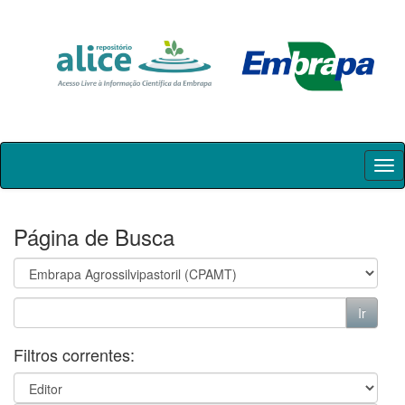
Skip
navigation
Página de Busca
Filtros correntes: