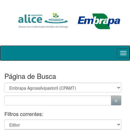
Skip
navigation
Página de Busca
Filtros correntes: