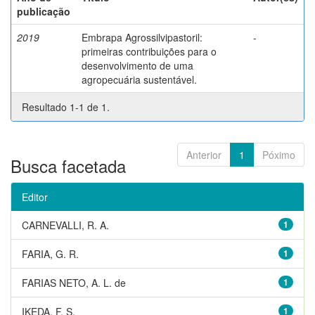
publicação
2019
Embrapa Agrossilvipastoril:
-
primeiras contribuições para o
desenvolvimento de uma
agropecuária sustentável.
Resultado 1-1 de 1.
Anterior
1
Póximo
Busca facetada
Editor
CARNEVALLI, R. A.
1
FARIA, G. R.
1
FARIAS NETO, A. L. de
1
IKEDA, F. S.
1