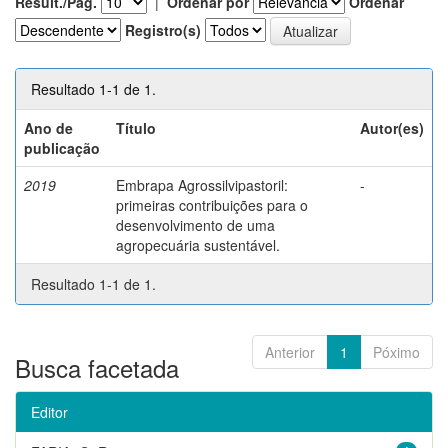
Result./Pág.
|
Ordenar por
Ordenar
Registro(s)
Resultado 1-1 de 1.
Ano de
Título
Autor(es)
publicação
2019
Embrapa Agrossilvipastoril:
-
primeiras contribuições para o
desenvolvimento de uma
agropecuária sustentável.
Resultado 1-1 de 1.
Anterior
1
Póximo
Busca facetada
Editor