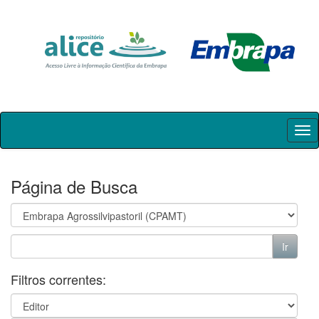
Skip
navigation
Página de Busca
Filtros correntes: