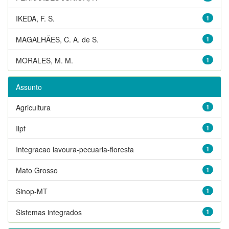
IKEDA, F. S.
1
MAGALHÃES, C. A. de S.
1
MORALES, M. M.
1
Assunto
Agricultura
1
Ilpf
1
Integracao lavoura-pecuaria-floresta
1
Mato Grosso
1
Sinop-MT
1
Sistemas integrados
1