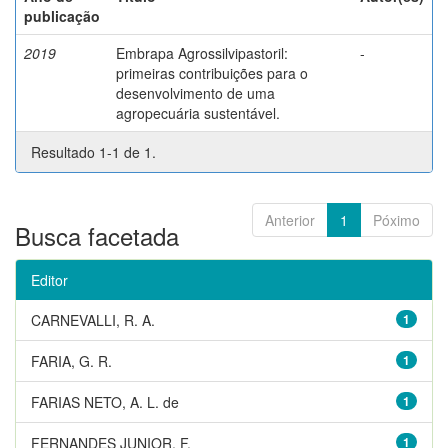
publicação
2019
Embrapa Agrossilvipastoril:
-
primeiras contribuições para o
desenvolvimento de uma
agropecuária sustentável.
Resultado 1-1 de 1.
Anterior
1
Póximo
Busca facetada
Editor
CARNEVALLI, R. A.
1
FARIA, G. R.
1
FARIAS NETO, A. L. de
1
FERNANDES JUNIOR, F.
1