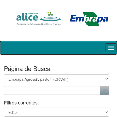
Skip
navigation
Página de Busca
Filtros correntes: