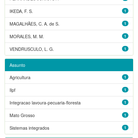
IKEDA, F. S.
1
MAGALHÃES, C. A. de S.
1
MORALES, M. M.
1
VENDRUSCULO, L. G.
1
Assunto
Agricultura
1
Ilpf
1
Integracao lavoura-pecuaria-floresta
1
Mato Grosso
1
Sistemas integrados
1