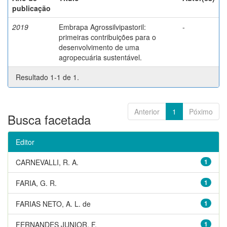
publicação
2019
Embrapa Agrossilvipastoril:
-
primeiras contribuições para o
desenvolvimento de uma
agropecuária sustentável.
Resultado 1-1 de 1.
Anterior
1
Póximo
Busca facetada
Editor
CARNEVALLI, R. A.
1
FARIA, G. R.
1
FARIAS NETO, A. L. de
1
FERNANDES JUNIOR, F.
1