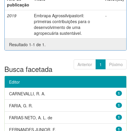
publicação
2019
Embrapa Agrossilvipastoril:
-
primeiras contribuições para o
desenvolvimento de uma
agropecuária sustentável.
Resultado 1-1 de 1.
Anterior
1
Póximo
Busca facetada
Editor
CARNEVALLI, R. A.
1
FARIA, G. R.
1
FARIAS NETO, A. L. de
1
FERNANDES JUNIOR, F.
1