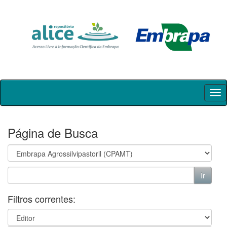
Skip
navigation
Página de Busca
Filtros correntes: