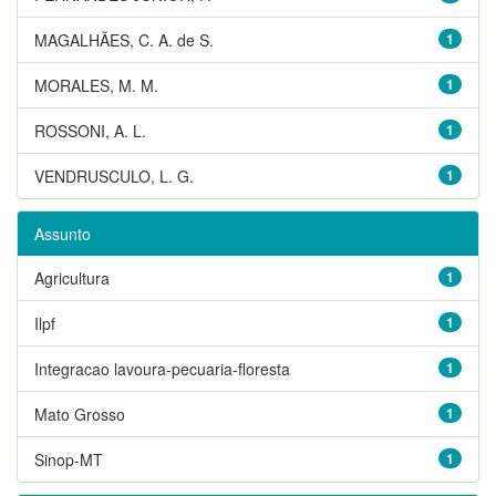
MAGALHÃES, C. A. de S.
1
MORALES, M. M.
1
ROSSONI, A. L.
1
VENDRUSCULO, L. G.
1
Assunto
Agricultura
1
Ilpf
1
Integracao lavoura-pecuaria-floresta
1
Mato Grosso
1
Sinop-MT
1