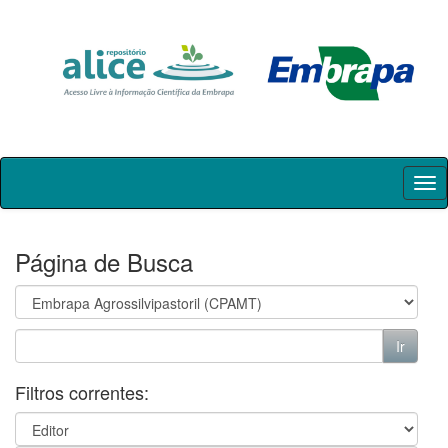
Skip
navigation
Página de Busca
Filtros correntes: