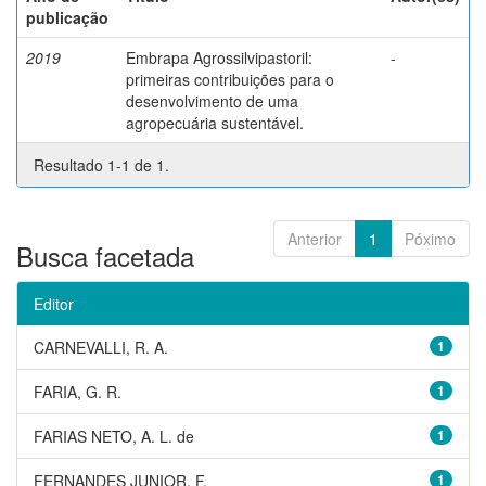
publicação
2019
Embrapa Agrossilvipastoril:
-
primeiras contribuições para o
desenvolvimento de uma
agropecuária sustentável.
Resultado 1-1 de 1.
Anterior
1
Póximo
Busca facetada
Editor
CARNEVALLI, R. A.
1
FARIA, G. R.
1
FARIAS NETO, A. L. de
1
FERNANDES JUNIOR, F.
1