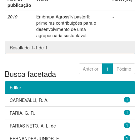
publicação
2019
Embrapa Agrossilvipastoril:
-
primeiras contribuições para o
desenvolvimento de uma
agropecuária sustentável.
Resultado 1-1 de 1.
Anterior
1
Póximo
Busca facetada
Editor
CARNEVALLI, R. A.
1
FARIA, G. R.
1
FARIAS NETO, A. L. de
1
FERNANDES JUNIOR, F.
1