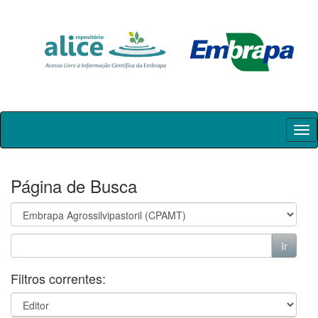
Skip
navigation
Página de Busca
Filtros correntes: