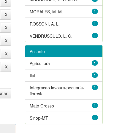
MORALES, M. M.
1
ROSSONI, A. L.
1
VENDRUSCULO, L. G.
1
Assunto
Agricultura
1
Ilpf
1
Integracao lavoura-pecuaria-
1
floresta
Mato Grosso
1
Sinop-MT
1