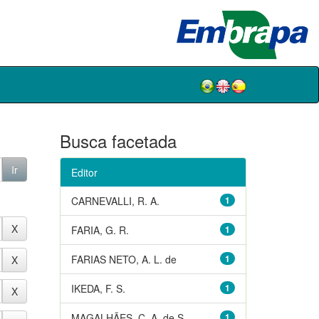
Busca facetada
Editor
CARNEVALLI, R. A.
1
FARIA, G. R.
1
FARIAS NETO, A. L. de
1
IKEDA, F. S.
1
MAGALHÃES, C. A. de S.
1