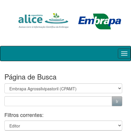
Skip
navigation
Página de Busca
Filtros correntes: