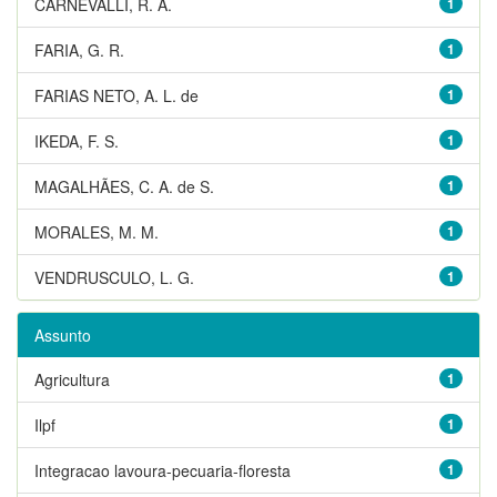
CARNEVALLI, R. A.
1
FARIA, G. R.
1
FARIAS NETO, A. L. de
1
IKEDA, F. S.
1
MAGALHÃES, C. A. de S.
1
MORALES, M. M.
1
VENDRUSCULO, L. G.
1
Assunto
Agricultura
1
Ilpf
1
Integracao lavoura-pecuaria-floresta
1