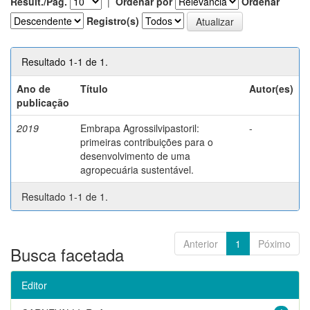
Result./Pág.
|
Ordenar por
Ordenar
Registro(s)
Resultado 1-1 de 1.
Ano de
Título
Autor(es)
publicação
2019
Embrapa Agrossilvipastoril:
-
primeiras contribuições para o
desenvolvimento de uma
agropecuária sustentável.
Resultado 1-1 de 1.
Anterior
1
Póximo
Busca facetada
Editor