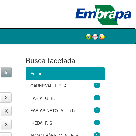
Busca facetada
Editor
CARNEVALLI, R. A.
1
FARIA, G. R.
1
FARIAS NETO, A. L. de
1
IKEDA, F. S.
1
MAGALHÃES, C. A. de S.
1