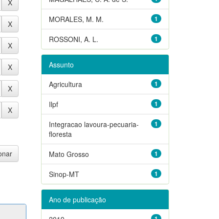
MORALES, M. M.
1
ROSSONI, A. L.
1
Assunto
Agricultura
1
Ilpf
1
Integracao lavoura-pecuaria-
1
floresta
Mato Grosso
1
Sinop-MT
1
Ano de publicação
2019
1