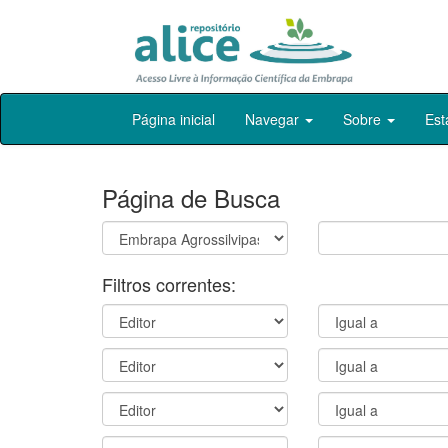
Skip
Página inicial
Navegar
Sobre
Est
navigation
Página de Busca
Filtros correntes: