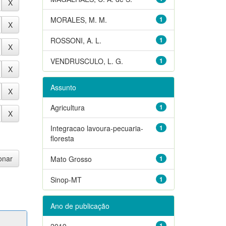
MORALES, M. M.
1
ROSSONI, A. L.
1
VENDRUSCULO, L. G.
1
Assunto
Agricultura
1
Integracao lavoura-pecuaria-
1
floresta
Mato Grosso
1
Sinop-MT
1
Ano de publicação
2019
1