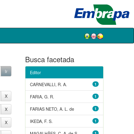
Busca facetada
Editor
CARNEVALLI, R. A.
1
FARIA, G. R.
1
FARIAS NETO, A. L. de
1
IKEDA, F. S.
1
MAGALHÃES, C. A. de S.
1