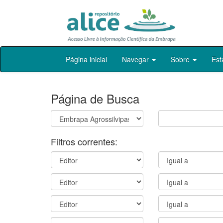
Skip
Página inicial
Navegar
Sobre
Est
navigation
Página de Busca
Filtros correntes: