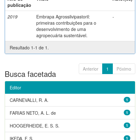
publicação
2019
Embrapa Agrossilvipastoril:
-
primeiras contribuições para o
desenvolvimento de uma
agropecuária sustentável.
Resultado 1-1 de 1.
Anterior
1
Póximo
Busca facetada
Editor
CARNEVALLI, R. A.
1
FARIAS NETO, A. L. de
1
HOOGERHEIDE, E. S. S.
1
IKEDA, F. S.
1