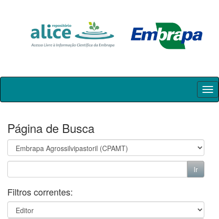
Skip
navigation
Página de Busca
Filtros correntes: