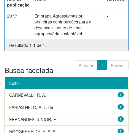
publicação
2019
Embrapa Agrossilvipastoril:
-
primeiras contribuições para o
desenvolvimento de uma
agropecuária sustentável.
Resultado 1-1 de 1.
Anterior
1
Póximo
Busca facetada
Editor
CARNEVALLI, R. A.
1
FARIAS NETO, A. L. de
1
FERNANDES JUNIOR, F.
1
HOOGERHEIDE, E. S. S.
1