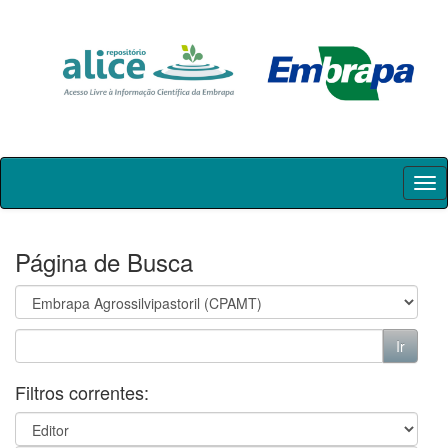
Skip
navigation
Página de Busca
Filtros correntes: