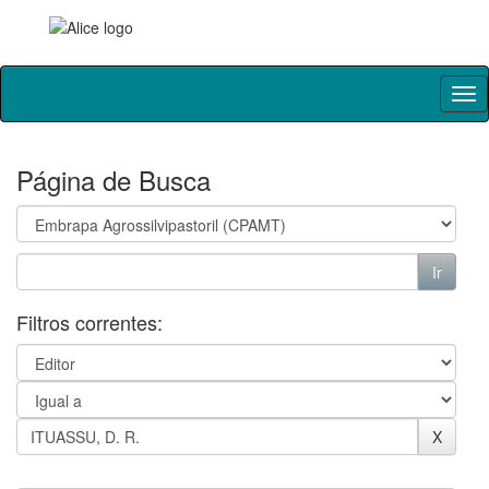
Skip
navigation
Página de Busca
Filtros correntes: