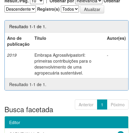
Result./Pág.
|
Ordenar por
Ordenar
Registro(s)
Resultado 1-1 de 1.
Ano de
Título
Autor(es)
publicação
2019
Embrapa Agrossilvipastoril:
-
primeiras contribuições para o
desenvolvimento de uma
agropecuária sustentável.
Resultado 1-1 de 1.
Anterior
1
Póximo
Busca facetada
Editor