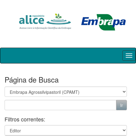
Skip
navigation
Página de Busca
Filtros correntes: