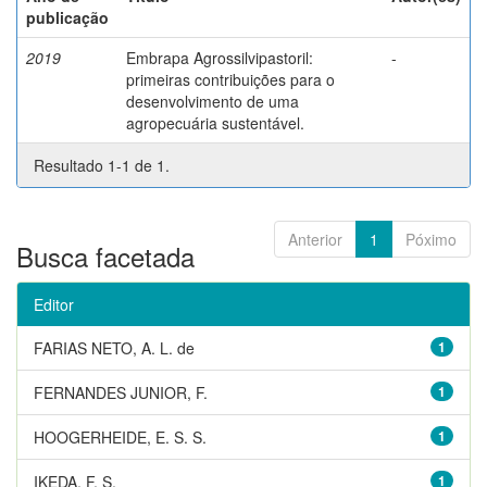
publicação
2019
Embrapa Agrossilvipastoril:
-
primeiras contribuições para o
desenvolvimento de uma
agropecuária sustentável.
Resultado 1-1 de 1.
Anterior
1
Póximo
Busca facetada
Editor
FARIAS NETO, A. L. de
1
FERNANDES JUNIOR, F.
1
HOOGERHEIDE, E. S. S.
1
IKEDA, F. S.
1