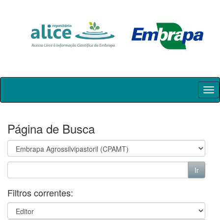
Skip
navigation
Página de Busca
Filtros correntes: