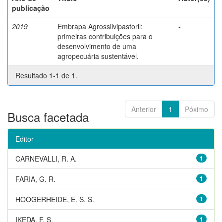
publicação
2019
Embrapa Agrossilvipastoril:
-
primeiras contribuições para o
desenvolvimento de uma
agropecuária sustentável.
Resultado 1-1 de 1.
Anterior
1
Póximo
Busca facetada
Editor
CARNEVALLI, R. A.
1
FARIA, G. R.
1
HOOGERHEIDE, E. S. S.
1
IKEDA, F. S.
1