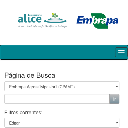
Skip
navigation
Página de Busca
Filtros correntes: