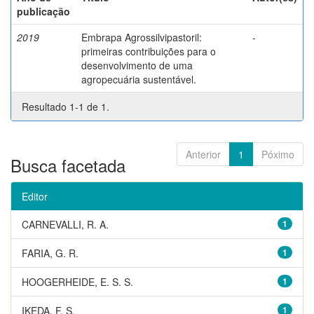
publicação
2019
Embrapa Agrossilvipastoril:
-
primeiras contribuições para o
desenvolvimento de uma
agropecuária sustentável.
Resultado 1-1 de 1.
Anterior
1
Póximo
Busca facetada
Editor
CARNEVALLI, R. A.
1
FARIA, G. R.
1
HOOGERHEIDE, E. S. S.
1
IKEDA, F. S.
1