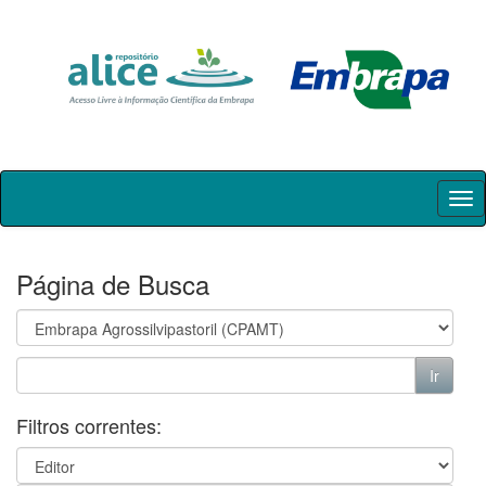
Skip
navigation
Página de Busca
Filtros correntes: