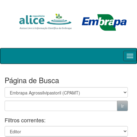
Skip
navigation
Página de Busca
Filtros correntes: