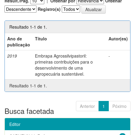
Result./Pág.
|
Ordenar por
Ordenar
Registro(s)
Resultado 1-1 de 1.
Ano de
Título
Autor(es)
publicação
2019
Embrapa Agrossilvipastoril:
-
primeiras contribuições para o
desenvolvimento de uma
agropecuária sustentável.
Resultado 1-1 de 1.
Anterior
1
Póximo
Busca facetada
Editor