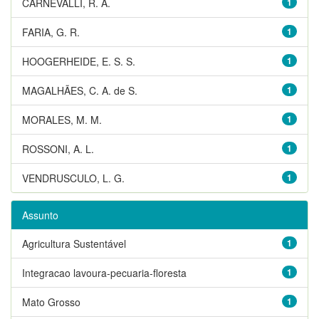
CARNEVALLI, R. A.
1
FARIA, G. R.
1
HOOGERHEIDE, E. S. S.
1
MAGALHÃES, C. A. de S.
1
MORALES, M. M.
1
ROSSONI, A. L.
1
VENDRUSCULO, L. G.
1
Assunto
Agricultura Sustentável
1
Integracao lavoura-pecuaria-floresta
1
Mato Grosso
1