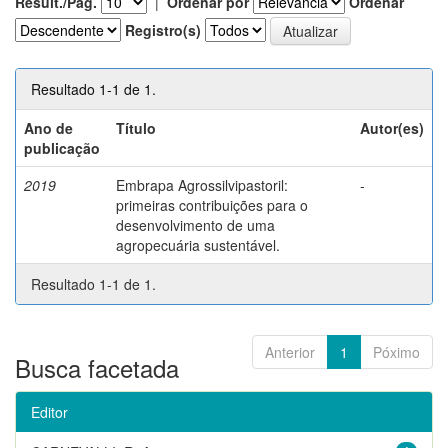
Result./Pág.
|
Ordenar por
Ordenar
Registro(s)
Resultado 1-1 de 1.
Ano de
Título
Autor(es)
publicação
2019
Embrapa Agrossilvipastoril:
-
primeiras contribuições para o
desenvolvimento de uma
agropecuária sustentável.
Resultado 1-1 de 1.
Anterior
1
Póximo
Busca facetada
Editor