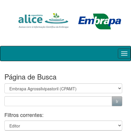
Skip
navigation
Página de Busca
Filtros correntes: