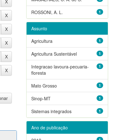
ROSSONI, A. L.
1
Assunto
Agricultura
1
Agricultura Sustentável
1
Integracao lavoura-pecuaria-
1
floresta
Mato Grosso
1
Sinop-MT
1
Sistemas integrados
1
Ano de publicação
2019
1