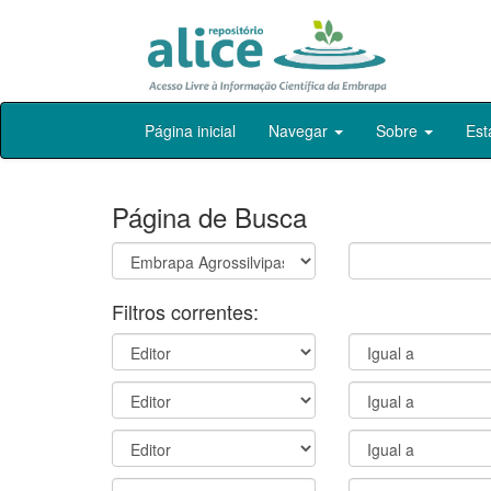
Skip
Página inicial
Navegar
Sobre
Est
navigation
Página de Busca
Filtros correntes: