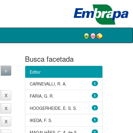
Busca facetada
Editor
CARNEVALLI, R. A.
1
FARIA, G. R.
1
HOOGERHEIDE, E. S. S.
1
IKEDA, F. S.
1
MAGALHÃES, C. A. de S.
1