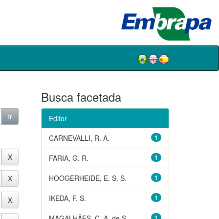
Busca facetada
Editor
CARNEVALLI, R. A.
1
FARIA, G. R.
1
HOOGERHEIDE, E. S. S.
1
IKEDA, F. S.
1
MAGALHÃES, C. A. de S.
1