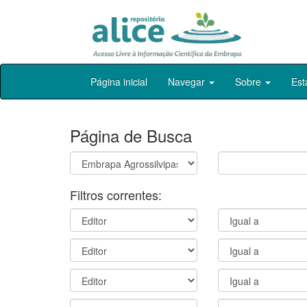
Skip
Página inicial
Navegar
Sobre
Est
navigation
Página de Busca
Filtros correntes: