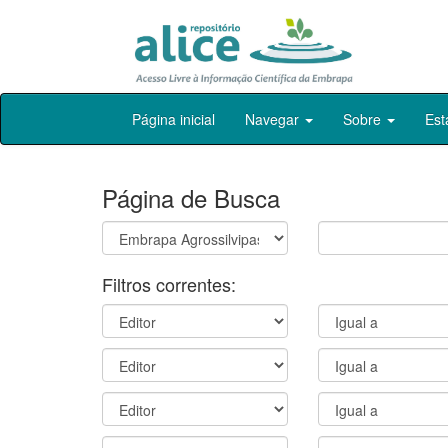
Skip
Página inicial
Navegar
Sobre
Est
navigation
Página de Busca
Filtros correntes: