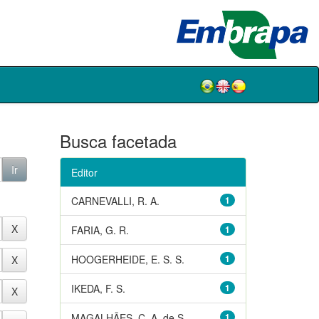
Busca facetada
Editor
CARNEVALLI, R. A.
1
FARIA, G. R.
1
HOOGERHEIDE, E. S. S.
1
IKEDA, F. S.
1
MAGALHÃES, C. A. de S.
1