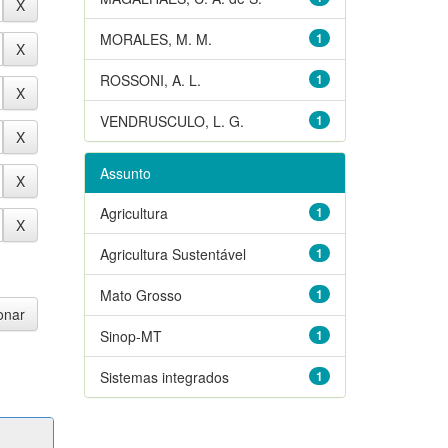
MORALES, M. M.
1
ROSSONI, A. L.
1
VENDRUSCULO, L. G.
1
Assunto
Agricultura
1
Agricultura Sustentável
1
Mato Grosso
1
Sinop-MT
1
Sistemas integrados
1