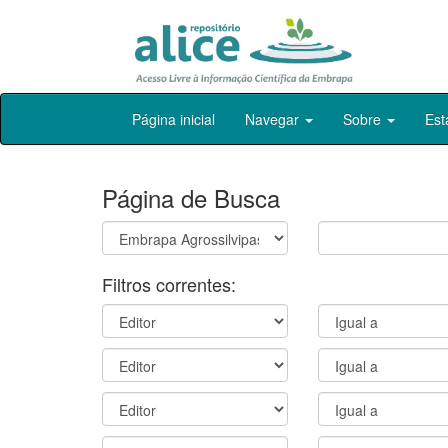
Skip
Página inicial
Navegar
Sobre
Est
navigation
Página de Busca
Filtros correntes: