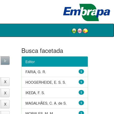
Busca facetada
Editor
FARIA, G. R.
1
HOOGERHEIDE, E. S. S.
1
IKEDA, F. S.
1
MAGALHÃES, C. A. de S.
1
MORALES, M. M.
1