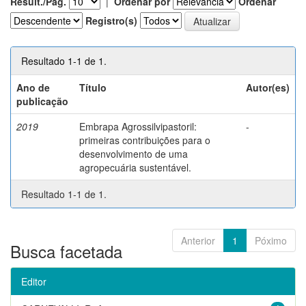
Result./Pág.
|
Ordenar por
Ordenar
Registro(s)
Resultado 1-1 de 1.
Ano de
Título
Autor(es)
publicação
2019
Embrapa Agrossilvipastoril:
-
primeiras contribuições para o
desenvolvimento de uma
agropecuária sustentável.
Resultado 1-1 de 1.
Anterior
1
Póximo
Busca facetada
Editor