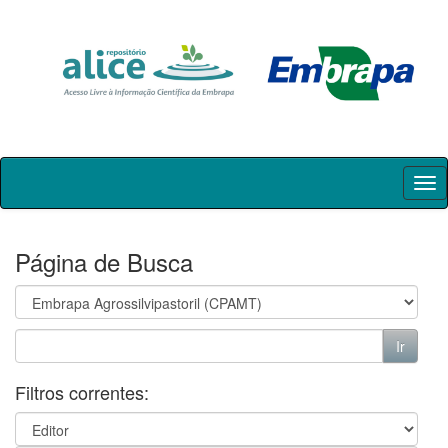
Skip
navigation
Página de Busca
Filtros correntes: