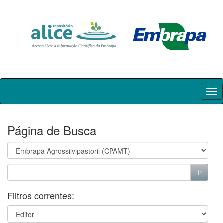
Skip
navigation
Página de Busca
Filtros correntes: