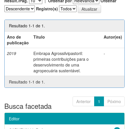
Result./Pág.
|
Ordenar por
Ordenar
Registro(s)
Resultado 1-1 de 1.
Ano de
Título
Autor(es)
publicação
2019
Embrapa Agrossilvipastoril:
-
primeiras contribuições para o
desenvolvimento de uma
agropecuária sustentável.
Resultado 1-1 de 1.
Anterior
1
Póximo
Busca facetada
Editor