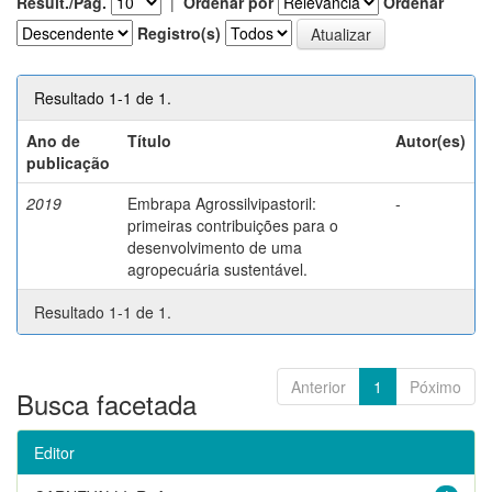
Result./Pág.
|
Ordenar por
Ordenar
Registro(s)
Resultado 1-1 de 1.
Ano de
Título
Autor(es)
publicação
2019
Embrapa Agrossilvipastoril:
-
primeiras contribuições para o
desenvolvimento de uma
agropecuária sustentável.
Resultado 1-1 de 1.
Anterior
1
Póximo
Busca facetada
Editor