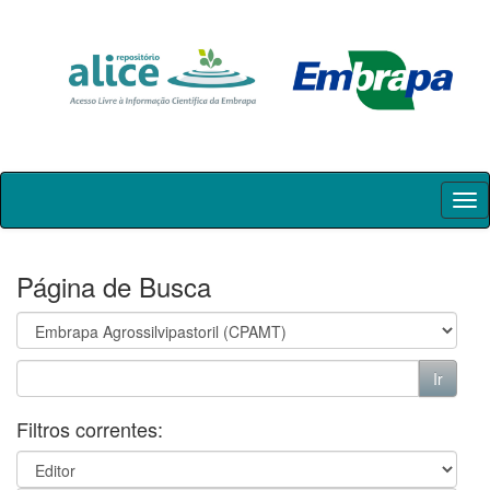
Skip
navigation
Página de Busca
Filtros correntes: