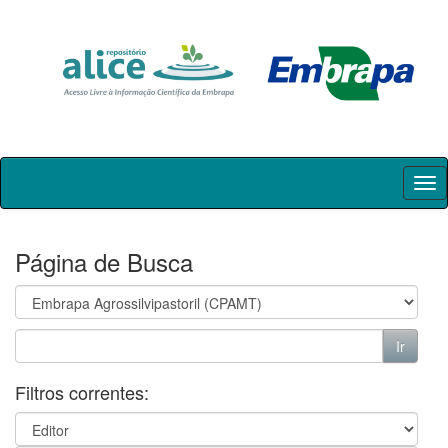
Skip
navigation
Página de Busca
Filtros correntes: