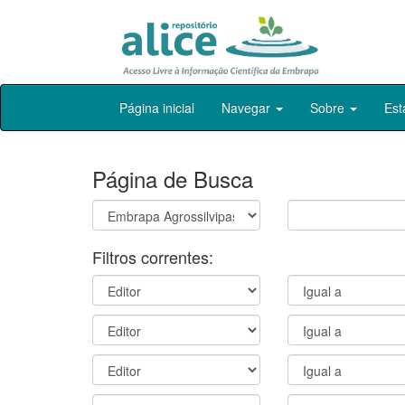
Skip
Página inicial
Navegar
Sobre
Est
navigation
Página de Busca
Filtros correntes: