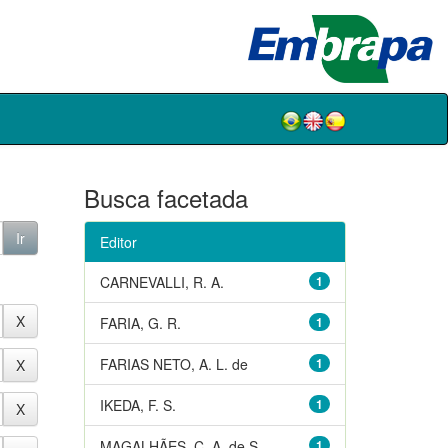
Busca facetada
Editor
CARNEVALLI, R. A.
1
FARIA, G. R.
1
FARIAS NETO, A. L. de
1
IKEDA, F. S.
1
MAGALHÃES, C. A. de S.
1