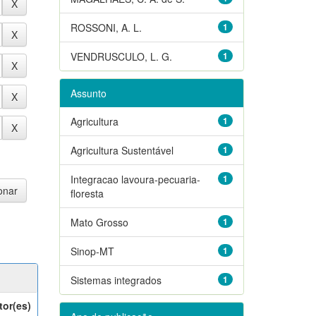
ROSSONI, A. L.
1
VENDRUSCULO, L. G.
1
Assunto
Agricultura
1
Agricultura Sustentável
1
Integracao lavoura-pecuaria-
1
floresta
Mato Grosso
1
Sinop-MT
1
Sistemas integrados
1
tor(es)