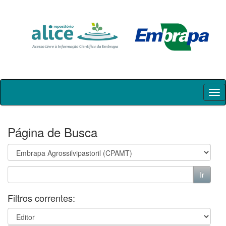
Skip
navigation
Página de Busca
Filtros correntes: