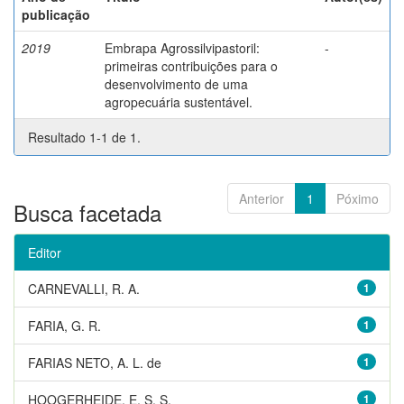
publicação
2019
Embrapa Agrossilvipastoril:
-
primeiras contribuições para o
desenvolvimento de uma
agropecuária sustentável.
Resultado 1-1 de 1.
Anterior
1
Póximo
Busca facetada
Editor
CARNEVALLI, R. A.
1
FARIA, G. R.
1
FARIAS NETO, A. L. de
1
HOOGERHEIDE, E. S. S.
1