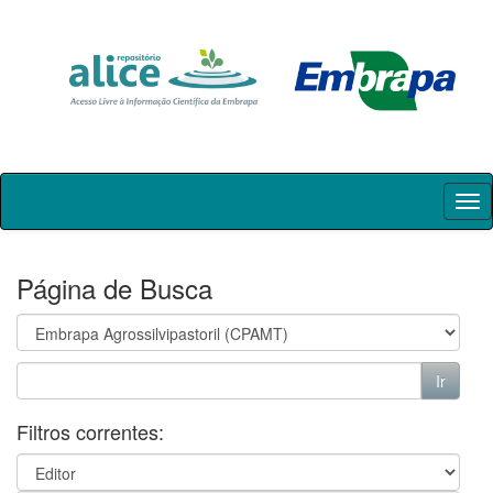
Skip
navigation
Página de Busca
Filtros correntes: