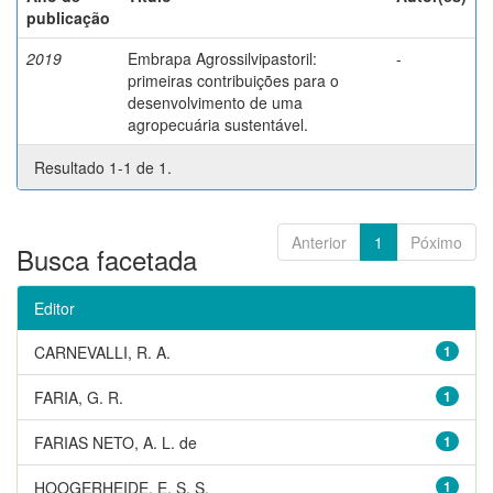
publicação
2019
Embrapa Agrossilvipastoril:
-
primeiras contribuições para o
desenvolvimento de uma
agropecuária sustentável.
Resultado 1-1 de 1.
Anterior
1
Póximo
Busca facetada
Editor
CARNEVALLI, R. A.
1
FARIA, G. R.
1
FARIAS NETO, A. L. de
1
HOOGERHEIDE, E. S. S.
1