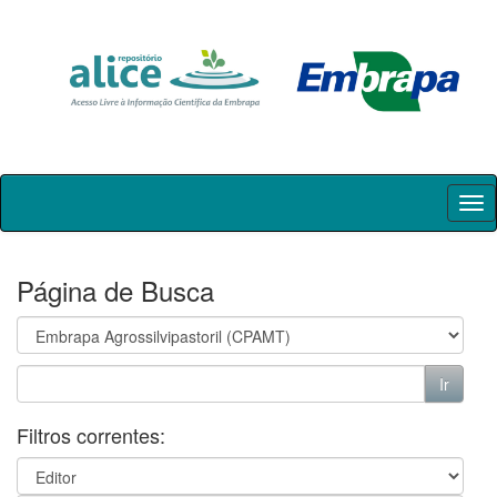
Skip
navigation
Página de Busca
Filtros correntes: