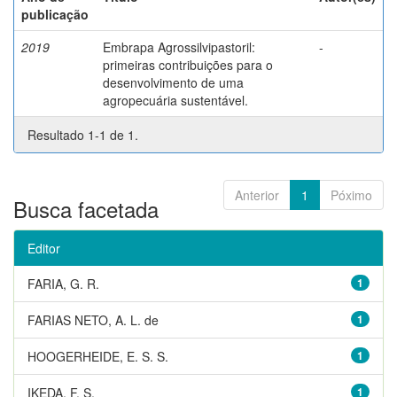
publicação
2019
Embrapa Agrossilvipastoril:
-
primeiras contribuições para o
desenvolvimento de uma
agropecuária sustentável.
Resultado 1-1 de 1.
Anterior
1
Póximo
Busca facetada
Editor
FARIA, G. R.
1
FARIAS NETO, A. L. de
1
HOOGERHEIDE, E. S. S.
1
IKEDA, F. S.
1