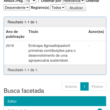
Result./Pág.
|
Ordenar por
Ordenar
Registro(s)
Resultado 1-1 de 1.
Ano de
Título
Autor(es)
publicação
2019
Embrapa Agrossilvipastoril:
-
primeiras contribuições para o
desenvolvimento de uma
agropecuária sustentável.
Resultado 1-1 de 1.
Anterior
1
Póximo
Busca facetada
Editor