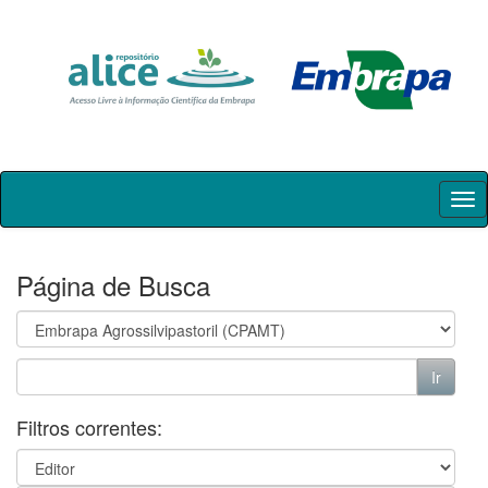
Skip
navigation
Página de Busca
Filtros correntes: