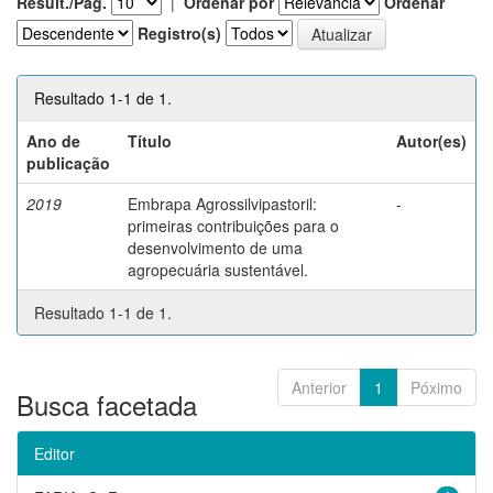
Result./Pág.
|
Ordenar por
Ordenar
Registro(s)
Resultado 1-1 de 1.
Ano de
Título
Autor(es)
publicação
2019
Embrapa Agrossilvipastoril:
-
primeiras contribuições para o
desenvolvimento de uma
agropecuária sustentável.
Resultado 1-1 de 1.
Anterior
1
Póximo
Busca facetada
Editor