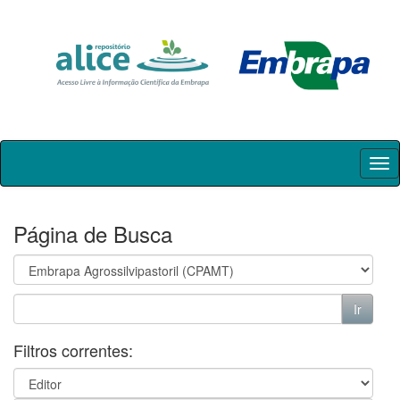
Skip
navigation
Página de Busca
Filtros correntes: